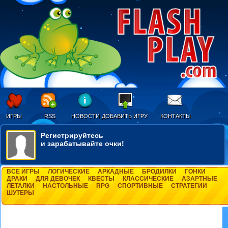
ИГРЫ
RSS
НОВОСТИ
ДОБАВИТЬ ИГРУ
КОНТАКТЫ
Регистрируйтесь
и зарабатывайте очки!
ВСЕ ИГРЫ
ЛОГИЧЕСКИЕ
АРКАДНЫЕ
БРОДИЛКИ
ГОНКИ
ДРАКИ
ДЛЯ ДЕВОЧЕК
КВЕСТЫ
КЛАССИЧЕСКИЕ
АЗАРТНЫЕ
ЛЕТАЛКИ
НАСТОЛЬНЫЕ
RPG
СПОРТИВНЫЕ
СТРАТЕГИИ
ШУТЕРЫ