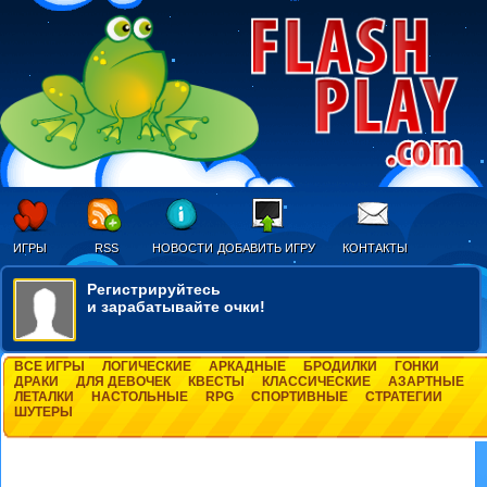
ИГРЫ
RSS
НОВОСТИ
ДОБАВИТЬ ИГРУ
КОНТАКТЫ
Регистрируйтесь
и зарабатывайте очки!
ВСЕ ИГРЫ
ЛОГИЧЕСКИЕ
АРКАДНЫЕ
БРОДИЛКИ
ГОНКИ
ДРАКИ
ДЛЯ ДЕВОЧЕК
КВЕСТЫ
КЛАССИЧЕСКИЕ
АЗАРТНЫЕ
ЛЕТАЛКИ
НАСТОЛЬНЫЕ
RPG
СПОРТИВНЫЕ
СТРАТЕГИИ
ШУТЕРЫ