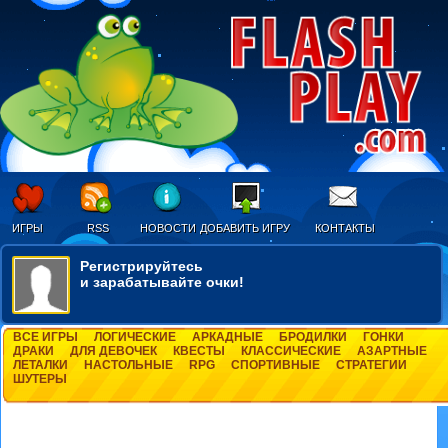
ИГРЫ
RSS
НОВОСТИ
ДОБАВИТЬ ИГРУ
КОНТАКТЫ
Регистрируйтесь
и зарабатывайте очки!
ВСЕ ИГРЫ
ЛОГИЧЕСКИЕ
АРКАДНЫЕ
БРОДИЛКИ
ГОНКИ
ДРАКИ
ДЛЯ ДЕВОЧЕК
КВЕСТЫ
КЛАССИЧЕСКИЕ
АЗАРТНЫЕ
ЛЕТАЛКИ
НАСТОЛЬНЫЕ
RPG
СПОРТИВНЫЕ
СТРАТЕГИИ
ШУТЕРЫ