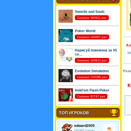
Swords and Souls
Сыграно 380811 раз
Poker World
Сыграно 184007 раз
Ал
Нарисуй покемона за 45
М
се…
Сыграно 163612 раз
Evolution Simulation
Разм
Сыграно 133296 раз
К
Hold'em Flash Poker
Сыграно 92747 раз
ТОП ИГРОКОВ
edward2005
(90382 очков)