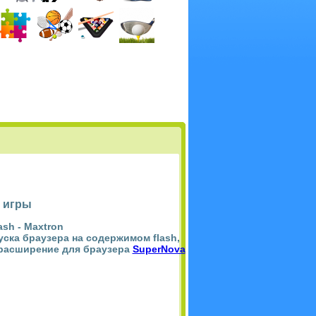
 игры
ash -
Maxtron
пуска браузера на содержимом flash,
 расширение для браузера
SuperNova