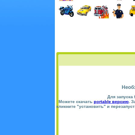
Необ
Для запуска 
Можете скачать
portable версию
. 
кликните "установить" и перезапус