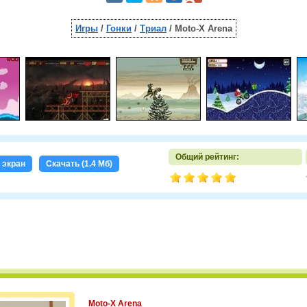
Игры
/
Гонки
/
Триал
/ Moto-X Arena
Общий рейтинг:
 экран
Скачать (1.4 Мб)
Moto-X Arena