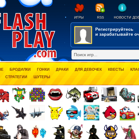
ИГРЫ
RSS
НОВОСТИ
ДОБ
Регистрируйтесь
и зарабатывайте оч
ЫЕ
БРОДИЛКИ
ГОНКИ
ДРАКИ
ДЛЯ ДЕВОЧЕК
КВЕСТЫ
КЛА
СТРАТЕГИИ
ШУТЕРЫ