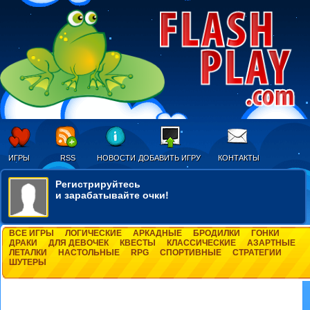
ИГРЫ
RSS
НОВОСТИ
ДОБАВИТЬ ИГРУ
КОНТАКТЫ
Регистрируйтесь
и зарабатывайте очки!
ВСЕ ИГРЫ
ЛОГИЧЕСКИЕ
АРКАДНЫЕ
БРОДИЛКИ
ГОНКИ
ДРАКИ
ДЛЯ ДЕВОЧЕК
КВЕСТЫ
КЛАССИЧЕСКИЕ
АЗАРТНЫЕ
ЛЕТАЛКИ
НАСТОЛЬНЫЕ
RPG
СПОРТИВНЫЕ
СТРАТЕГИИ
ШУТЕРЫ