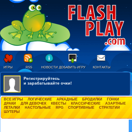
ИГРЫ
RSS
НОВОСТИ
ДОБАВИТЬ ИГРУ
КОНТАКТЫ
Регистрируйтесь
и зарабатывайте очки!
ВСЕ ИГРЫ
ЛОГИЧЕСКИЕ
АРКАДНЫЕ
БРОДИЛКИ
ГОНКИ
ДРАКИ
ДЛЯ ДЕВОЧЕК
КВЕСТЫ
КЛАССИЧЕСКИЕ
АЗАРТНЫЕ
ЛЕТАЛКИ
НАСТОЛЬНЫЕ
RPG
СПОРТИВНЫЕ
СТРАТЕГИИ
ШУТЕРЫ