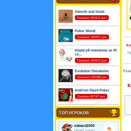
Swords and Souls
Сыграно 380811 раз
Poker World
Сыграно 184007 раз
Ал
Нарисуй покемона за 45
П
се…
Сыграно 163612 раз
Evolution Simulation
Разм
Сыграно 133296 раз
К
Hold'em Flash Poker
Сыграно 92747 раз
ТОП ИГРОКОВ
edward2005
(90382 очков)