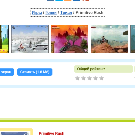
Игры
/
Гонки
/
Триал
/ Primitive Rush
Общий рейтинг:
 экран
Скачать (1.8 Мб)
Primitive Rush