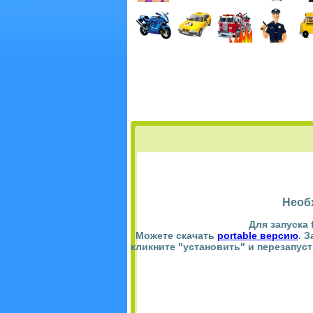
Необ
Для запуска 
Можете скачать
portable версию
. 
кликните "установить" и перезапус