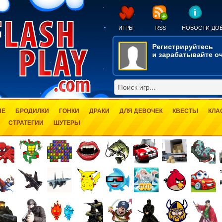
ИГРЫ
RSS
НОВОСТИ
ДОБ
Регистрируйтесь
и зарабатывайте оч
ЫЕ
БРОДИЛКИ
ГОНКИ
ДРАКИ
ДЛЯ ДЕВОЧЕК
КВЕСТЫ
КЛА
СТРАТЕГИИ
ШУТЕРЫ