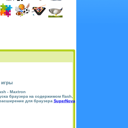
 игры
ash -
Maxtron
пуска браузера на содержимом flash,
 расширение для браузера
SuperNova