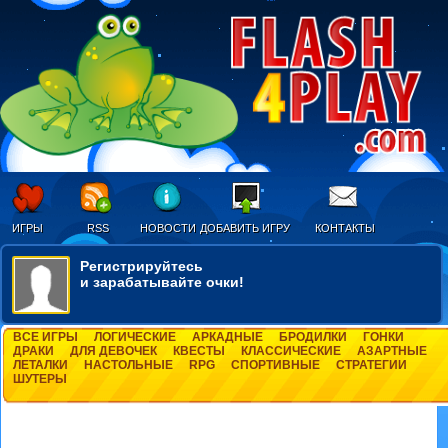
ИГРЫ
RSS
НОВОСТИ
ДОБАВИТЬ ИГРУ
КОНТАКТЫ
Регистрируйтесь
и зарабатывайте очки!
ВСЕ ИГРЫ
ЛОГИЧЕСКИЕ
АРКАДНЫЕ
БРОДИЛКИ
ГОНКИ
ДРАКИ
ДЛЯ ДЕВОЧЕК
КВЕСТЫ
КЛАССИЧЕСКИЕ
АЗАРТНЫЕ
ЛЕТАЛКИ
НАСТОЛЬНЫЕ
RPG
СПОРТИВНЫЕ
СТРАТЕГИИ
ШУТЕРЫ