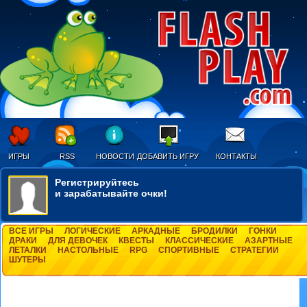
ИГРЫ
RSS
НОВОСТИ
ДОБАВИТЬ ИГРУ
КОНТАКТЫ
Регистрируйтесь
и зарабатывайте очки!
ВСЕ ИГРЫ
ЛОГИЧЕСКИЕ
АРКАДНЫЕ
БРОДИЛКИ
ГОНКИ
ДРАКИ
ДЛЯ ДЕВОЧЕК
КВЕСТЫ
КЛАССИЧЕСКИЕ
АЗАРТНЫЕ
ЛЕТАЛКИ
НАСТОЛЬНЫЕ
RPG
СПОРТИВНЫЕ
СТРАТЕГИИ
ШУТЕРЫ