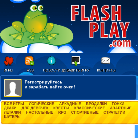
ИГРЫ
RSS
НОВОСТИ
ДОБАВИТЬ ИГРУ
КОНТАКТЫ
Регистрируйтесь
и зарабатывайте очки!
ВСЕ ИГРЫ
ЛОГИЧЕСКИЕ
АРКАДНЫЕ
БРОДИЛКИ
ГОНКИ
ДРАКИ
ДЛЯ ДЕВОЧЕК
КВЕСТЫ
КЛАССИЧЕСКИЕ
АЗАРТНЫЕ
ЛЕТАЛКИ
НАСТОЛЬНЫЕ
RPG
СПОРТИВНЫЕ
СТРАТЕГИИ
ШУТЕРЫ