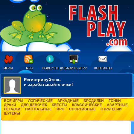
ИГРЫ
RSS
НОВОСТИ
ДОБАВИТЬ ИГРУ
КОНТАКТЫ
Регистрируйтесь
и зарабатывайте очки!
ВСЕ ИГРЫ
ЛОГИЧЕСКИЕ
АРКАДНЫЕ
БРОДИЛКИ
ГОНКИ
ДРАКИ
ДЛЯ ДЕВОЧЕК
КВЕСТЫ
КЛАССИЧЕСКИЕ
АЗАРТНЫЕ
ЛЕТАЛКИ
НАСТОЛЬНЫЕ
RPG
СПОРТИВНЫЕ
СТРАТЕГИИ
ШУТЕРЫ