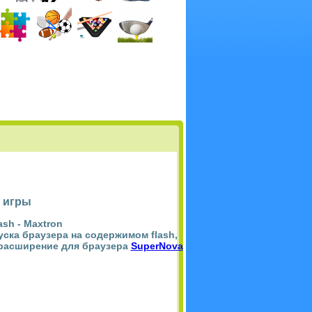
 игры
ash -
Maxtron
пуска браузера на содержимом flash,
 расширение для браузера
SuperNova