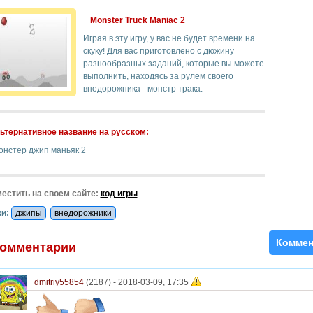
Monster Truck Maniac 2
Играя в эту игру, у вас не будет времени на
скуку! Для вас приготовлено с дюжину
разнообразных заданий, которые вы можете
выполнить, находясь за рулем своего
внедорожника - монстр трака.
ьтернативное название на русском:
онстер джип маньяк 2
естить на своем сайте:
код игры
и:
джипы
внедорожники
Коммен
омментарии
dmitriy55854
(2187) -
2018-03-09, 17:35