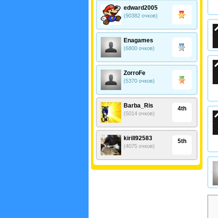
edward2005
(90382 очков)
Enagames
(6800 очков)
ZorroFe
(5370 очков)
Barba_Ris
4th
(5014 очков)
kirill92583
5th
(4075 очков)