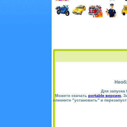
Необ
Для запуска 
Можете скачать
portable версию
. 
кликните "установить" и перезапус