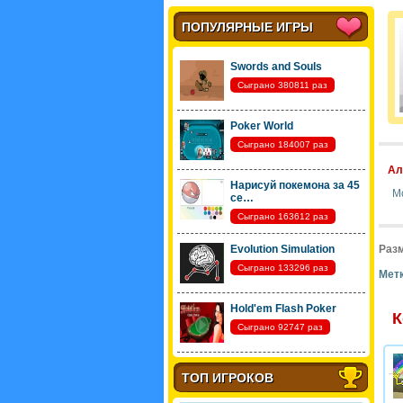
ПОПУЛЯРНЫЕ ИГРЫ
Swords and Souls
Сыграно 380811 раз
Poker World
Сыграно 184007 раз
Ал
Нарисуй покемона за 45
М
се…
Сыграно 163612 раз
Evolution Simulation
Разм
Сыграно 133296 раз
Метк
Hold'em Flash Poker
К
Сыграно 92747 раз
ТОП ИГРОКОВ