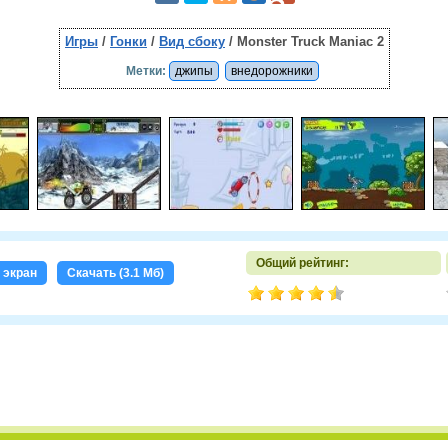
Игры
/
Гонки
/
Вид сбоку
/ Monster Truck Maniac 2
Метки:
джипы
внедорожники
Общий рейтинг:
 экран
Скачать (3.1 Мб)