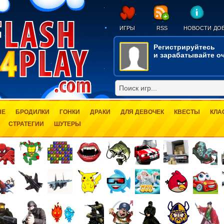
ИГРЫ
RSS
НОВОСТИ
ДОБ
Регистрируйтесь
и зарабатывайте оч
ЫЕ
БРОДИЛКИ
ГОНКИ
ДРАКИ
ДЛЯ ДЕВОЧЕК
КВЕСТЫ
КЛА
СТРАТЕГИИ
ШУТЕРЫ