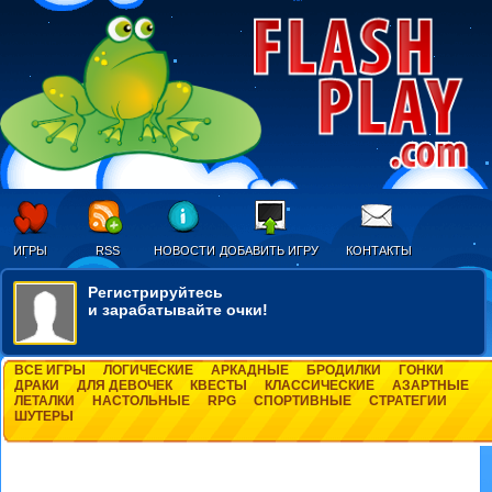
ИГРЫ
RSS
НОВОСТИ
ДОБАВИТЬ ИГРУ
КОНТАКТЫ
Регистрируйтесь
и зарабатывайте очки!
ВСЕ ИГРЫ
ЛОГИЧЕСКИЕ
АРКАДНЫЕ
БРОДИЛКИ
ГОНКИ
ДРАКИ
ДЛЯ ДЕВОЧЕК
КВЕСТЫ
КЛАССИЧЕСКИЕ
АЗАРТНЫЕ
ЛЕТАЛКИ
НАСТОЛЬНЫЕ
RPG
СПОРТИВНЫЕ
СТРАТЕГИИ
ШУТЕРЫ