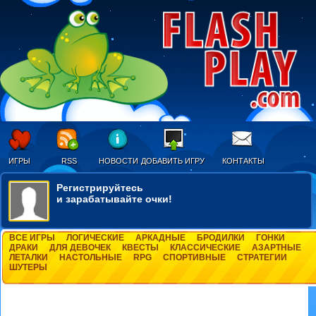
ИГРЫ
RSS
НОВОСТИ
ДОБАВИТЬ ИГРУ
КОНТАКТЫ
Регистрируйтесь
и зарабатывайте очки!
ВСЕ ИГРЫ
ЛОГИЧЕСКИЕ
АРКАДНЫЕ
БРОДИЛКИ
ГОНКИ
ДРАКИ
ДЛЯ ДЕВОЧЕК
КВЕСТЫ
КЛАССИЧЕСКИЕ
АЗАРТНЫЕ
ЛЕТАЛКИ
НАСТОЛЬНЫЕ
RPG
СПОРТИВНЫЕ
СТРАТЕГИИ
ШУТЕРЫ