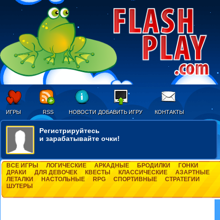
ИГРЫ
RSS
НОВОСТИ
ДОБАВИТЬ ИГРУ
КОНТАКТЫ
Регистрируйтесь
и зарабатывайте очки!
ВСЕ ИГРЫ
ЛОГИЧЕСКИЕ
АРКАДНЫЕ
БРОДИЛКИ
ГОНКИ
ДРАКИ
ДЛЯ ДЕВОЧЕК
КВЕСТЫ
КЛАССИЧЕСКИЕ
АЗАРТНЫЕ
ЛЕТАЛКИ
НАСТОЛЬНЫЕ
RPG
СПОРТИВНЫЕ
СТРАТЕГИИ
ШУТЕРЫ