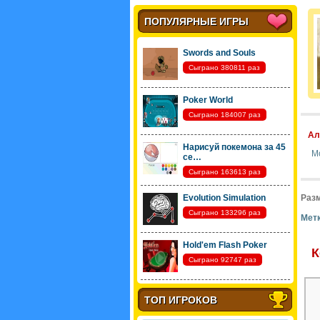
ПОПУЛЯРНЫЕ ИГРЫ
Swords and Souls
Сыграно 380811 раз
Poker World
Сыграно 184007 раз
Ал
Нарисуй покемона за 45
М
се…
Сыграно 163613 раз
Evolution Simulation
Разм
Сыграно 133296 раз
Метк
Hold'em Flash Poker
К
Сыграно 92747 раз
ТОП ИГРОКОВ