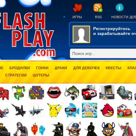
ИГРЫ
RSS
НОВОСТИ
ДОБ
Регистрируйтесь
и зарабатывайте оч
ЫЕ
БРОДИЛКИ
ГОНКИ
ДРАКИ
ДЛЯ ДЕВОЧЕК
КВЕСТЫ
КЛА
СТРАТЕГИИ
ШУТЕРЫ