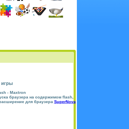
 игры
ash -
Maxtron
пуска браузера на содержимом flash,
 расширение для браузера
SuperNova