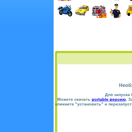
Необ
Для запуска 
Можете скачать
portable версию
. 
кликните "установить" и перезапус