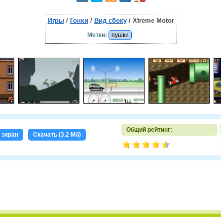
Игры
/
Гонки
/
Вид сбоку
/ Xtreme Motor
Метки:
пушки
Общий рейтинг:
 экран
Скачать (3.2 Мб)