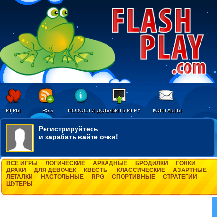
ИГРЫ
RSS
НОВОСТИ
ДОБАВИТЬ ИГРУ
КОНТАКТЫ
Регистрируйтесь
и зарабатывайте очки!
ВСЕ ИГРЫ
ЛОГИЧЕСКИЕ
АРКАДНЫЕ
БРОДИЛКИ
ГОНКИ
ДРАКИ
ДЛЯ ДЕВОЧЕК
КВЕСТЫ
КЛАССИЧЕСКИЕ
АЗАРТНЫЕ
ЛЕТАЛКИ
НАСТОЛЬНЫЕ
RPG
СПОРТИВНЫЕ
СТРАТЕГИИ
ШУТЕРЫ