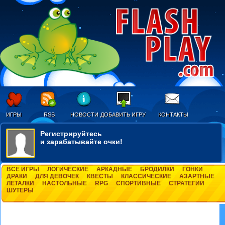
ИГРЫ
RSS
НОВОСТИ
ДОБАВИТЬ ИГРУ
КОНТАКТЫ
Регистрируйтесь
и зарабатывайте очки!
ВСЕ ИГРЫ
ЛОГИЧЕСКИЕ
АРКАДНЫЕ
БРОДИЛКИ
ГОНКИ
ДРАКИ
ДЛЯ ДЕВОЧЕК
КВЕСТЫ
КЛАССИЧЕСКИЕ
АЗАРТНЫЕ
ЛЕТАЛКИ
НАСТОЛЬНЫЕ
RPG
СПОРТИВНЫЕ
СТРАТЕГИИ
ШУТЕРЫ