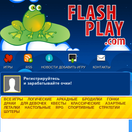
ИГРЫ
RSS
НОВОСТИ
ДОБАВИТЬ ИГРУ
КОНТАКТЫ
Регистрируйтесь
и зарабатывайте очки!
ВСЕ ИГРЫ
ЛОГИЧЕСКИЕ
АРКАДНЫЕ
БРОДИЛКИ
ГОНКИ
ДРАКИ
ДЛЯ ДЕВОЧЕК
КВЕСТЫ
КЛАССИЧЕСКИЕ
АЗАРТНЫЕ
ЛЕТАЛКИ
НАСТОЛЬНЫЕ
RPG
СПОРТИВНЫЕ
СТРАТЕГИИ
ШУТЕРЫ