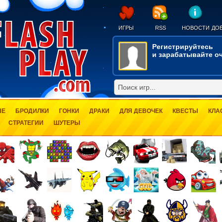
ИГРЫ
RSS
НОВОСТИ
ДОБ
Регистрируйтесь
и зарабатывайте оч
ЫЕ
БРОДИЛКИ
ГОНКИ
ДРАКИ
ДЛЯ ДЕВОЧЕК
КВЕСТЫ
КЛА
СТРАТЕГИИ
ШУТЕРЫ