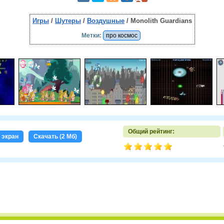
Игры
/
Шутеры
/
Воздушные
/ Monolith Guardians
Метки:
про космос
Общий рейтинг:
 экран
Скачать (2 Мб)