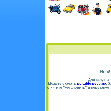
Необ
Для запуска 
Можете скачать
portable версию
. 
кликните "установить" и перезапус