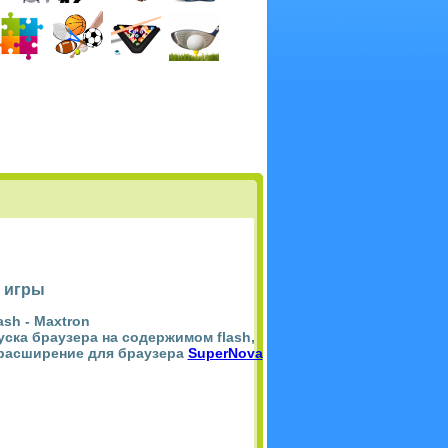
 игры
ash -
Maxtron
пуска браузера на содержимом flash,
 расширение для браузера
SuperNova