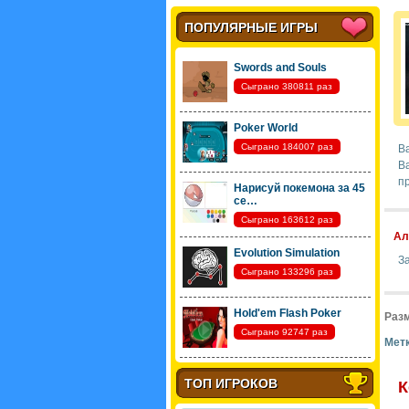
ПОПУЛЯРНЫЕ ИГРЫ
Swords and Souls
Сыграно 380811 раз
Poker World
Сыграно 184007 раз
Ва
В
п
Нарисуй покемона за 45
се…
Сыграно 163612 раз
Ал
Evolution Simulation
З
Сыграно 133296 раз
Hold'em Flash Poker
Разм
Сыграно 92747 раз
Метк
ТОП ИГРОКОВ
К