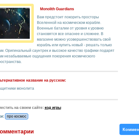
Monolith Guardians
Вам предстоит покорить просторы
Вселенной на космическом корабле.
Военные баталии от уровня к уровню
становятся все опаснее и сложнее. В
магазине можно усовершенствовать свой
корабль или купить новый - решать только
м. Оригинальный саунтрек и высокое качество графики подарят
ам незабываемые ощущения покорения космического
ространства.
ьтернативное название на русском:
ащитники монолита
естить на своем сайте:
код игры
и:
про космос
Коммен
омментарии