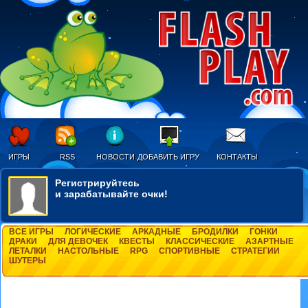
ИГРЫ
RSS
НОВОСТИ
ДОБАВИТЬ ИГРУ
КОНТАКТЫ
Регистрируйтесь
и зарабатывайте очки!
ВСЕ ИГРЫ
ЛОГИЧЕСКИЕ
АРКАДНЫЕ
БРОДИЛКИ
ГОНКИ
ДРАКИ
ДЛЯ ДЕВОЧЕК
КВЕСТЫ
КЛАССИЧЕСКИЕ
АЗАРТНЫЕ
ЛЕТАЛКИ
НАСТОЛЬНЫЕ
RPG
СПОРТИВНЫЕ
СТРАТЕГИИ
ШУТЕРЫ