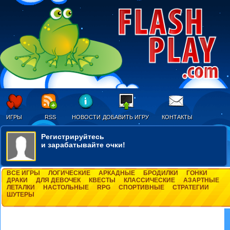
ИГРЫ
RSS
НОВОСТИ
ДОБАВИТЬ ИГРУ
КОНТАКТЫ
Регистрируйтесь
и зарабатывайте очки!
ВСЕ ИГРЫ
ЛОГИЧЕСКИЕ
АРКАДНЫЕ
БРОДИЛКИ
ГОНКИ
ДРАКИ
ДЛЯ ДЕВОЧЕК
КВЕСТЫ
КЛАССИЧЕСКИЕ
АЗАРТНЫЕ
ЛЕТАЛКИ
НАСТОЛЬНЫЕ
RPG
СПОРТИВНЫЕ
СТРАТЕГИИ
ШУТЕРЫ