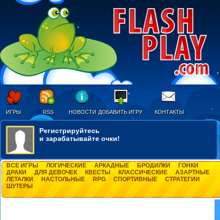
ИГРЫ
RSS
НОВОСТИ
ДОБАВИТЬ ИГРУ
КОНТАКТЫ
Регистрируйтесь
и зарабатывайте очки!
ВСЕ ИГРЫ
ЛОГИЧЕСКИЕ
АРКАДНЫЕ
БРОДИЛКИ
ГОНКИ
ДРАКИ
ДЛЯ ДЕВОЧЕК
КВЕСТЫ
КЛАССИЧЕСКИЕ
АЗАРТНЫЕ
ЛЕТАЛКИ
НАСТОЛЬНЫЕ
RPG
СПОРТИВНЫЕ
СТРАТЕГИИ
ШУТЕРЫ