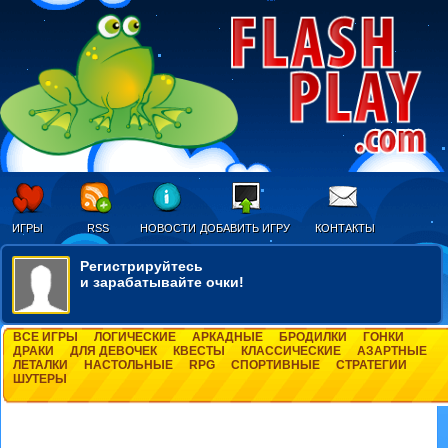
ИГРЫ
RSS
НОВОСТИ
ДОБАВИТЬ ИГРУ
КОНТАКТЫ
Регистрируйтесь
и зарабатывайте очки!
ВСЕ ИГРЫ
ЛОГИЧЕСКИЕ
АРКАДНЫЕ
БРОДИЛКИ
ГОНКИ
ДРАКИ
ДЛЯ ДЕВОЧЕК
КВЕСТЫ
КЛАССИЧЕСКИЕ
АЗАРТНЫЕ
ЛЕТАЛКИ
НАСТОЛЬНЫЕ
RPG
СПОРТИВНЫЕ
СТРАТЕГИИ
ШУТЕРЫ