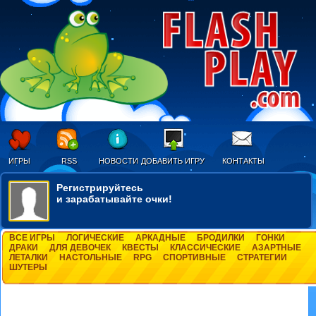
ИГРЫ
RSS
НОВОСТИ
ДОБАВИТЬ ИГРУ
КОНТАКТЫ
Регистрируйтесь
и зарабатывайте очки!
ВСЕ ИГРЫ
ЛОГИЧЕСКИЕ
АРКАДНЫЕ
БРОДИЛКИ
ГОНКИ
ДРАКИ
ДЛЯ ДЕВОЧЕК
КВЕСТЫ
КЛАССИЧЕСКИЕ
АЗАРТНЫЕ
ЛЕТАЛКИ
НАСТОЛЬНЫЕ
RPG
СПОРТИВНЫЕ
СТРАТЕГИИ
ШУТЕРЫ