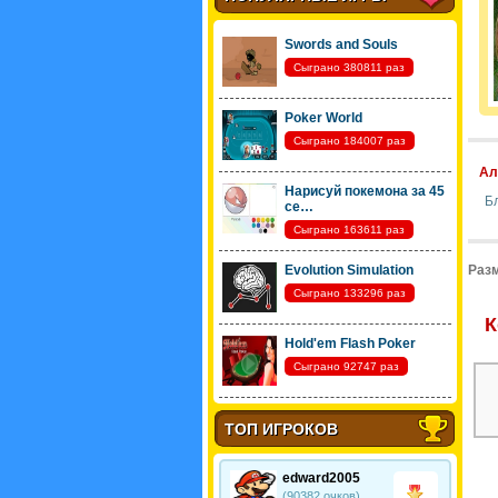
Swords and Souls
Сыграно 380811 раз
Poker World
Сыграно 184007 раз
Ал
Нарисуй покемона за 45
Б
се…
Сыграно 163611 раз
Evolution Simulation
Разм
Сыграно 133296 раз
К
Hold'em Flash Poker
Сыграно 92747 раз
ТОП ИГРОКОВ
edward2005
(90382 очков)