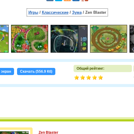
Игры
/
Классические
/
Зума
/ Zen Blaster
Общий рейтинг:
 экран
Скачать (556.9 Кб)
Zen Blaster