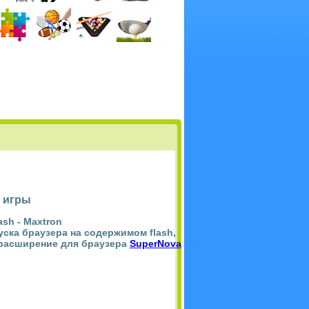
 игры
ash -
Maxtron
пуска браузера на содержимом flash,
 расширение для браузера
SuperNova