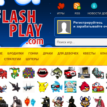
ИГРЫ
RSS
НОВОСТИ
ДОБ
Регистрируйтесь
и зарабатывайте оч
ЫЕ
БРОДИЛКИ
ГОНКИ
ДРАКИ
ДЛЯ ДЕВОЧЕК
КВЕСТЫ
КЛА
СТРАТЕГИИ
ШУТЕРЫ