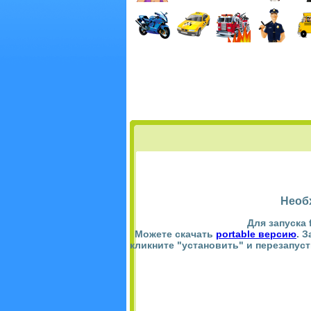
Необ
Для запуска 
Можете скачать
portable версию
. 
кликните "установить" и перезапус