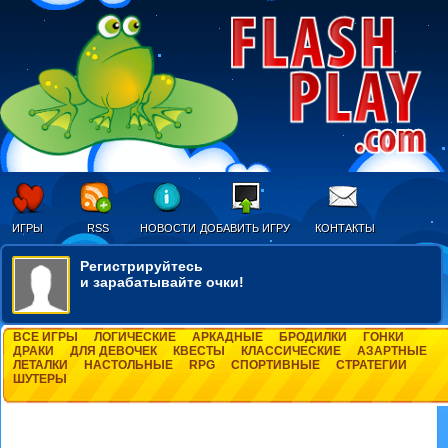
ИГРЫ
RSS
НОВОСТИ
ДОБАВИТЬ ИГРУ
КОНТАКТЫ
Регистрируйтесь
и зарабатывайте очки!
ВСЕ ИГРЫ
ЛОГИЧЕСКИЕ
АРКАДНЫЕ
БРОДИЛКИ
ГОНКИ
ДРАКИ
ДЛЯ ДЕВОЧЕК
КВЕСТЫ
КЛАССИЧЕСКИЕ
АЗАРТНЫЕ
ЛЕТАЛКИ
НАСТОЛЬНЫЕ
RPG
СПОРТИВНЫЕ
СТРАТЕГИИ
ШУТЕРЫ