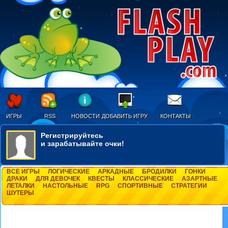
ИГРЫ
RSS
НОВОСТИ
ДОБАВИТЬ ИГРУ
КОНТАКТЫ
Регистрируйтесь
и зарабатывайте очки!
ВСЕ ИГРЫ
ЛОГИЧЕСКИЕ
АРКАДНЫЕ
БРОДИЛКИ
ГОНКИ
ДРАКИ
ДЛЯ ДЕВОЧЕК
КВЕСТЫ
КЛАССИЧЕСКИЕ
АЗАРТНЫЕ
ЛЕТАЛКИ
НАСТОЛЬНЫЕ
RPG
СПОРТИВНЫЕ
СТРАТЕГИИ
ШУТЕРЫ