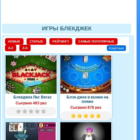
ИГРЫ БЛЕКДЖЕК
НОВЫЕ
СТАРЫЕ
РЕЙТИНГУ
САМЫЕ ПОПУЛЯРНЫЕ
A-Z
Z-A
Азартные
Блекджек Лас Вегас
Блэк-джек в казино на
пляже
Сыграно 483 раз
Сыграно 878 раз