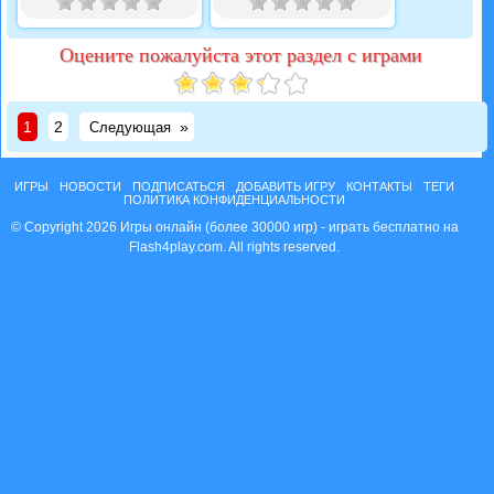
Оцените пожалуйста этот раздел с играми
1
2
»
Следующая
ИГРЫ
НОВОСТИ
ПОДПИСАТЬСЯ
ДОБАВИТЬ ИГРУ
КОНТАКТЫ
ТЕГИ
ПОЛИТИКА КОНФИДЕНЦИАЛЬНОСТИ
© Copyright 2026 Игры онлайн (более 30000 игр) - играть бесплатно на
Flash4play.com. All rights reserved.