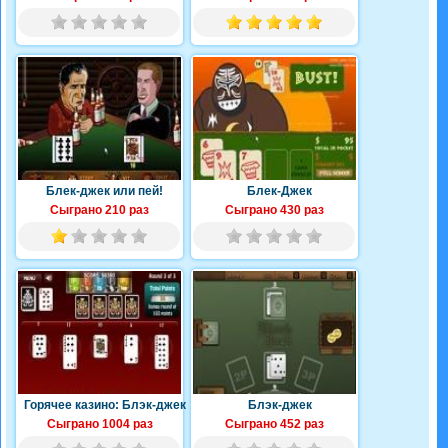
Блек-джек или пей!
Блек-Джек
Сыграно 210 раз
Сыграно 430 раз
Горячее казино: Блэк-джек
Блэк-джек
Сыграно 1004 раз
Сыграно 452 раз