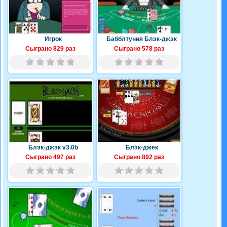
Игрок
Бабблтуния Блэк-джэк
Сыграно 829 раз
Сыграно 578 раз
Блэк-джэк v3.0b
Блэк-джек
Сыграно 497 раз
Сыграно 892 раз