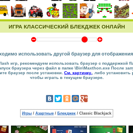
ИГРА КЛАССИЧЕСКИЙ БЛЕКДЖЕК ОНЛАЙН
Y
Z
ходимо использовать другой браузер для отображения
flash игр, рекомендуем использовать браузер с поддержкой fl
Запуск браузера через файл в папке \Bin\Maxthon.exe После за
тите браузер после установки.
См. картинку.
, либо установить
чтобы играть в текущем браузере.
Игры
/
Азартные
/
Блекджек
/ Classic Blackjack