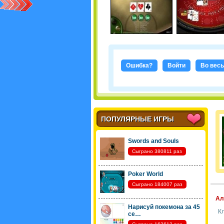
Ошибка?
Войти
Во весь
ПОПУЛЯРНЫЕ ИГРЫ
Swords and Souls
Сыграно 380811 раз
Poker World
Сыграно 184007 раз
Ал
Нарисуй покемона за 45
К
се…