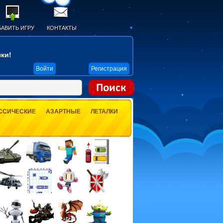
АВИТЬ ИГРУ
КОНТАКТЫ
ки!
Войти
Регистрация
ССИЧЕСКИЕ
АЗАРТНЫЕ
ЛЕТАЛКИ