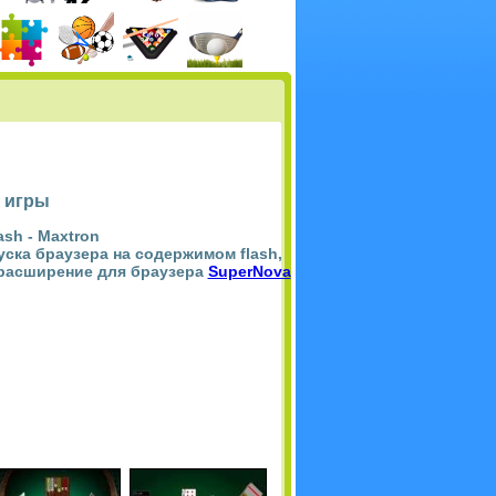
 игры
ash -
Maxtron
пуска браузера на содержимом flash,
 расширение для браузера
SuperNova