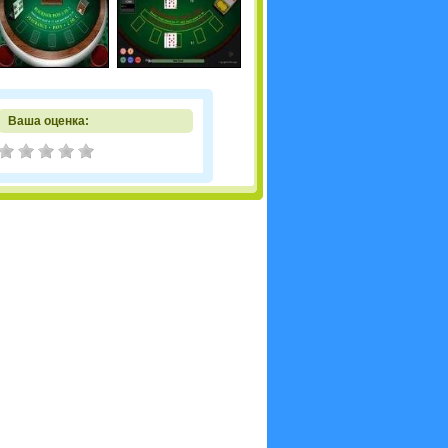
Ваша оценка: