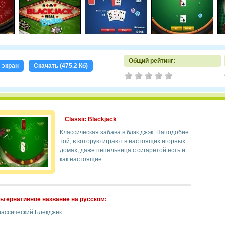
Общий рейтинг:
 экран
Скачать (475.2 Кб)
Classic Blackjack
Классическая забава в блэк джэк. Наподобие
той, в которую играют в настоящих игорных
домах, даже пепельница с сигаретой есть и
как настоящие.
ьтернативное название на русском:
лассический Блекджек