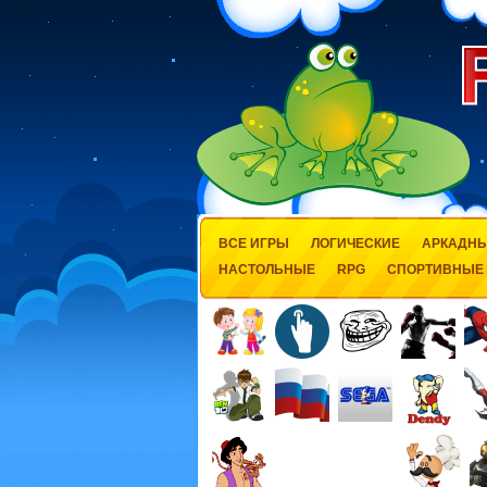
ВСЕ ИГРЫ
ЛОГИЧЕСКИЕ
АРКАДН
НАСТОЛЬНЫЕ
RPG
СПОРТИВНЫЕ