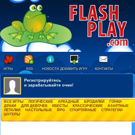
ИГРЫ
RSS
НОВОСТИ
ДОБАВИТЬ ИГРУ
КОНТАКТЫ
Регистрируйтесь
и зарабатывайте очки!
ВСЕ ИГРЫ
ЛОГИЧЕСКИЕ
АРКАДНЫЕ
БРОДИЛКИ
ГОНКИ
ДРАКИ
ДЛЯ ДЕВОЧЕК
КВЕСТЫ
КЛАССИЧЕСКИЕ
АЗАРТНЫЕ
ЛЕТАЛКИ
НАСТОЛЬНЫЕ
RPG
СПОРТИВНЫЕ
СТРАТЕГИИ
ШУТЕРЫ