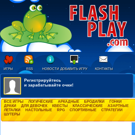
ИГРЫ
RSS
НОВОСТИ
ДОБАВИТЬ ИГРУ
КОНТАКТЫ
Регистрируйтесь
и зарабатывайте очки!
ВСЕ ИГРЫ
ЛОГИЧЕСКИЕ
АРКАДНЫЕ
БРОДИЛКИ
ГОНКИ
ДРАКИ
ДЛЯ ДЕВОЧЕК
КВЕСТЫ
КЛАССИЧЕСКИЕ
АЗАРТНЫЕ
ЛЕТАЛКИ
НАСТОЛЬНЫЕ
RPG
СПОРТИВНЫЕ
СТРАТЕГИИ
ШУТЕРЫ