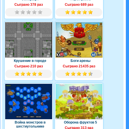
Сыграно 378 раз
Сыграно 689 раз
Крушение в городе
Боги арены
Сыграно 210 раз
Сыграно 21435 раз
Война монстров в
Оборона фруктов 5
шестиугольнике
Сыграно 313 раз