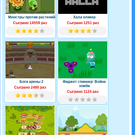
Монстры против растений
Хала кликер
Сыграно 14559 раз
Сыграно 1251 раз
Боги арены 2
Фиджет спиннер: Война
зомби
Сыграно 2480 раз
Сыграно 1124 раз