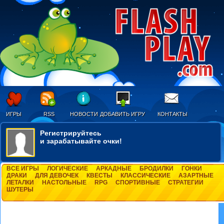
ИГРЫ
RSS
НОВОСТИ
ДОБАВИТЬ ИГРУ
КОНТАКТЫ
Регистрируйтесь
и зарабатывайте очки!
ВСЕ ИГРЫ
ЛОГИЧЕСКИЕ
АРКАДНЫЕ
БРОДИЛКИ
ГОНКИ
ДРАКИ
ДЛЯ ДЕВОЧЕК
КВЕСТЫ
КЛАССИЧЕСКИЕ
АЗАРТНЫЕ
ЛЕТАЛКИ
НАСТОЛЬНЫЕ
RPG
СПОРТИВНЫЕ
СТРАТЕГИИ
ШУТЕРЫ