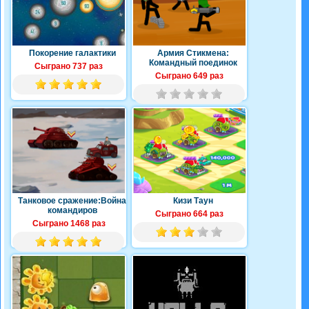
Покорение галактики
Армия Стикмена:
Командный поединок
Сыграно 737 раз
Сыграно 649 раз
Танковое сражение:Война
Кизи Таун
командиров
Сыграно 664 раз
Сыграно 1468 раз