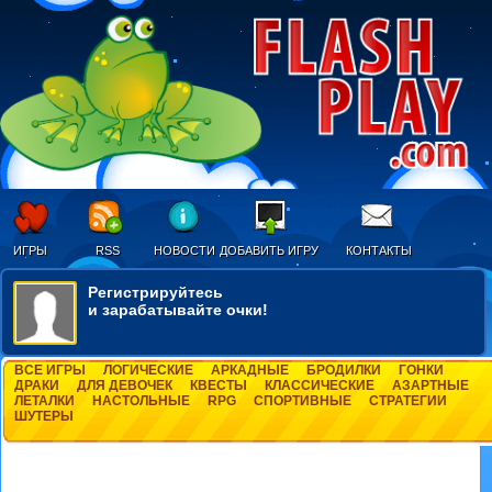
ИГРЫ
RSS
НОВОСТИ
ДОБАВИТЬ ИГРУ
КОНТАКТЫ
Регистрируйтесь
и зарабатывайте очки!
ВСЕ ИГРЫ
ЛОГИЧЕСКИЕ
АРКАДНЫЕ
БРОДИЛКИ
ГОНКИ
ДРАКИ
ДЛЯ ДЕВОЧЕК
КВЕСТЫ
КЛАССИЧЕСКИЕ
АЗАРТНЫЕ
ЛЕТАЛКИ
НАСТОЛЬНЫЕ
RPG
СПОРТИВНЫЕ
СТРАТЕГИИ
ШУТЕРЫ