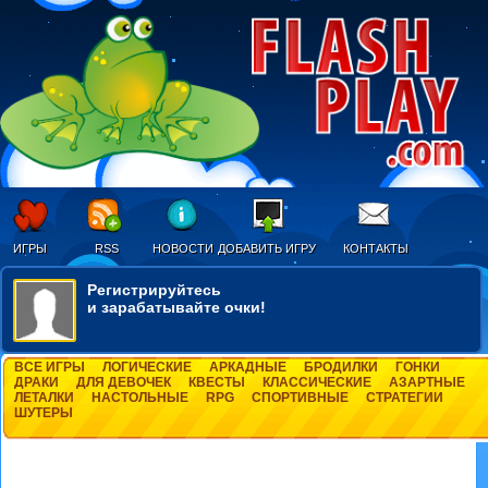
ИГРЫ
RSS
НОВОСТИ
ДОБАВИТЬ ИГРУ
КОНТАКТЫ
Регистрируйтесь
и зарабатывайте очки!
ВСЕ ИГРЫ
ЛОГИЧЕСКИЕ
АРКАДНЫЕ
БРОДИЛКИ
ГОНКИ
ДРАКИ
ДЛЯ ДЕВОЧЕК
КВЕСТЫ
КЛАССИЧЕСКИЕ
АЗАРТНЫЕ
ЛЕТАЛКИ
НАСТОЛЬНЫЕ
RPG
СПОРТИВНЫЕ
СТРАТЕГИИ
ШУТЕРЫ