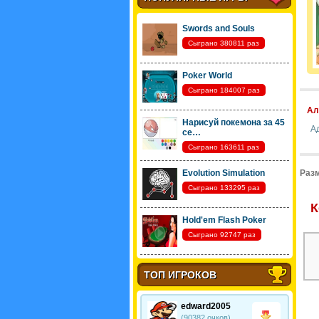
Swords and Souls
Сыграно 380811 раз
Poker World
Сыграно 184007 раз
Ал
Нарисуй покемона за 45
А
се…
Сыграно 163611 раз
Evolution Simulation
Разм
Сыграно 133295 раз
К
Hold'em Flash Poker
Сыграно 92747 раз
ТОП ИГРОКОВ
edward2005
(90382 очков)