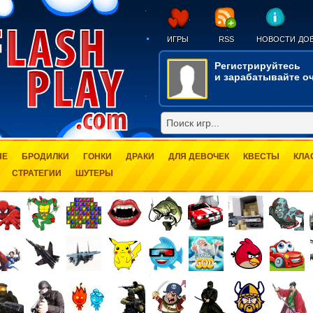
ИГРЫ
RSS
НОВОСТИ
ДОБ
Регистрируйтесь
и зарабатывайте оч
ЫЕ
БРОДИЛКИ
ГОНКИ
ДРАКИ
ДЛЯ ДЕВОЧЕК
КВЕСТЫ
КЛА
СТРАТЕГИИ
ШУТЕРЫ