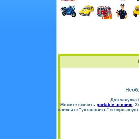
Необ
Для запуска 
Можете скачать
portable версию
. 
кликните "установить" и перезапус