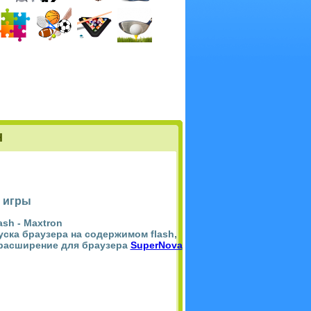
Н
 игры
ash -
Maxtron
пуска браузера на содержимом flash,
 расширение для браузера
SuperNova