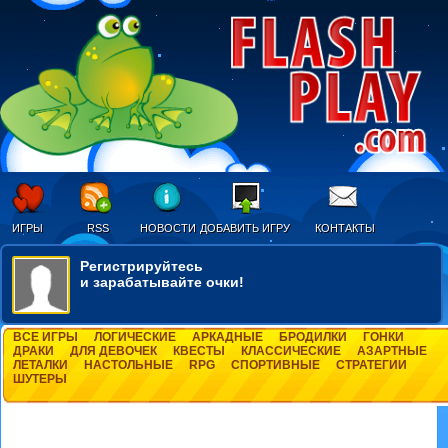
ИГРЫ
RSS
НОВОСТИ
ДОБАВИТЬ ИГРУ
КОНТАКТЫ
Регистрируйтесь
и зарабатывайте очки!
ВСЕ ИГРЫ
ЛОГИЧЕСКИЕ
АРКАДНЫЕ
БРОДИЛКИ
ГОНКИ
ДРАКИ
ДЛЯ ДЕВОЧЕК
КВЕСТЫ
КЛАССИЧЕСКИЕ
АЗАРТНЫЕ
ЛЕТАЛКИ
НАСТОЛЬНЫЕ
RPG
СПОРТИВНЫЕ
СТРАТЕГИИ
ШУТЕРЫ