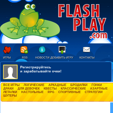
ИГРЫ
RSS
НОВОСТИ
ДОБАВИТЬ ИГРУ
КОНТАКТЫ
Регистрируйтесь
и зарабатывайте очки!
ВСЕ ИГРЫ
ЛОГИЧЕСКИЕ
АРКАДНЫЕ
БРОДИЛКИ
ГОНКИ
ДРАКИ
ДЛЯ ДЕВОЧЕК
КВЕСТЫ
КЛАССИЧЕСКИЕ
АЗАРТНЫЕ
ЛЕТАЛКИ
НАСТОЛЬНЫЕ
RPG
СПОРТИВНЫЕ
СТРАТЕГИИ
ШУТЕРЫ