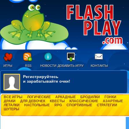
ИГРЫ
RSS
НОВОСТИ
ДОБАВИТЬ ИГРУ
КОНТАКТЫ
Регистрируйтесь
и зарабатывайте очки!
ВСЕ ИГРЫ
ЛОГИЧЕСКИЕ
АРКАДНЫЕ
БРОДИЛКИ
ГОНКИ
ДРАКИ
ДЛЯ ДЕВОЧЕК
КВЕСТЫ
КЛАССИЧЕСКИЕ
АЗАРТНЫЕ
ЛЕТАЛКИ
НАСТОЛЬНЫЕ
RPG
СПОРТИВНЫЕ
СТРАТЕГИИ
ШУТЕРЫ