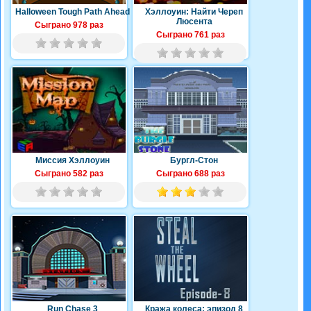
Halloween Tough Path Ahead
Хэллоуин: Найти Череп
Люсента
Сыграно 978 раз
Сыграно 761 раз
Миссия Хэллоуин
Бургл-Стон
Сыграно 582 раз
Сыграно 688 раз
Run Chase 3
Кража колеса: эпизод 8