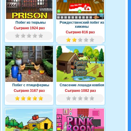
Побег из тюрьмы
Рождественский побег из
хижины
Сыграно 1924 раз
Сыграно 816 раз
Побег с птицефермы
Спасение лошади ковбоя
Сыграно 3167 раз
Сыграно 1082 раз