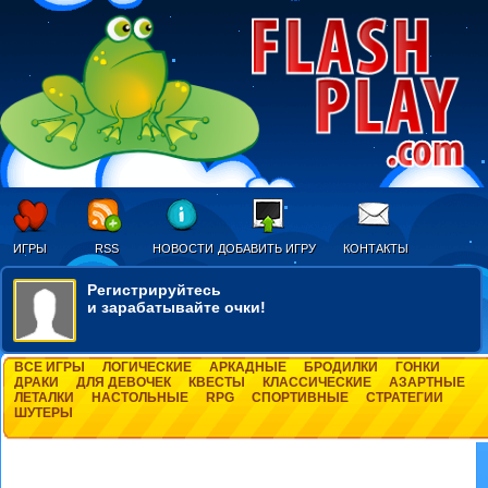
ИГРЫ
RSS
НОВОСТИ
ДОБАВИТЬ ИГРУ
КОНТАКТЫ
Регистрируйтесь
и зарабатывайте очки!
ВСЕ ИГРЫ
ЛОГИЧЕСКИЕ
АРКАДНЫЕ
БРОДИЛКИ
ГОНКИ
ДРАКИ
ДЛЯ ДЕВОЧЕК
КВЕСТЫ
КЛАССИЧЕСКИЕ
АЗАРТНЫЕ
ЛЕТАЛКИ
НАСТОЛЬНЫЕ
RPG
СПОРТИВНЫЕ
СТРАТЕГИИ
ШУТЕРЫ