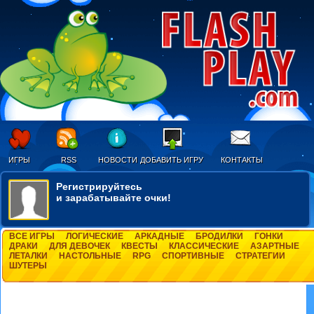
ИГРЫ
RSS
НОВОСТИ
ДОБАВИТЬ ИГРУ
КОНТАКТЫ
Регистрируйтесь
и зарабатывайте очки!
ВСЕ ИГРЫ
ЛОГИЧЕСКИЕ
АРКАДНЫЕ
БРОДИЛКИ
ГОНКИ
ДРАКИ
ДЛЯ ДЕВОЧЕК
КВЕСТЫ
КЛАССИЧЕСКИЕ
АЗАРТНЫЕ
ЛЕТАЛКИ
НАСТОЛЬНЫЕ
RPG
СПОРТИВНЫЕ
СТРАТЕГИИ
ШУТЕРЫ