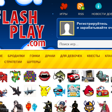
ИГРЫ
RSS
НОВОСТИ
ДОБ
Регистрируйтесь
и зарабатывайте оч
ЫЕ
БРОДИЛКИ
ГОНКИ
ДРАКИ
ДЛЯ ДЕВОЧЕК
КВЕСТЫ
КЛА
СТРАТЕГИИ
ШУТЕРЫ