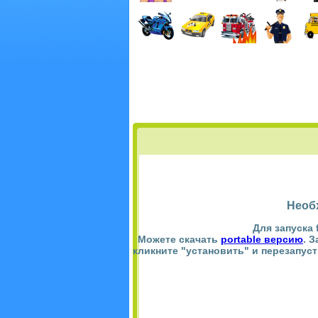
Необ
Для запуска 
Можете скачать
portable версию
. 
кликните "установить" и перезапус