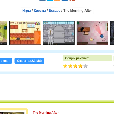
Игры
/
Квесты
/
Escape
/ The Morning After
Общий рейтинг:
 экран
Скачать (2.1 Мб)
The Morning After