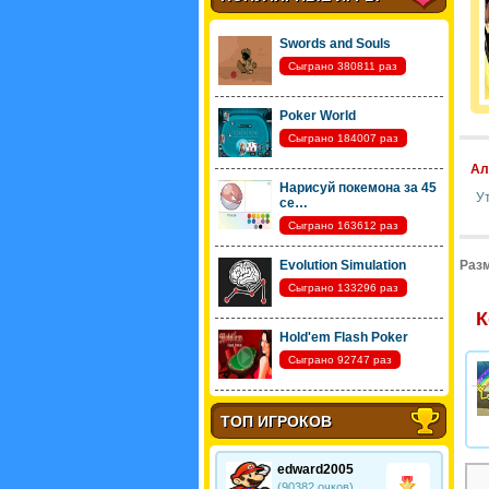
Swords and Souls
Сыграно 380811 раз
Poker World
Сыграно 184007 раз
Ал
Нарисуй покемона за 45
У
се…
Сыграно 163612 раз
Evolution Simulation
Разм
Сыграно 133296 раз
К
Hold'em Flash Poker
Сыграно 92747 раз
ТОП ИГРОКОВ
edward2005
(90382 очков)