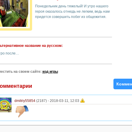
Понедельник день тяжелый! И утро нашего
героя оказалось отнюдь не легким, ведь нам
придется совершить побег из общежития.
ьтернативное название на русском:
тро после…
естить на своем сайте:
код игры
Коммен
омментарии
dmitriy55854
(2187) -
2018-03-11, 12:03