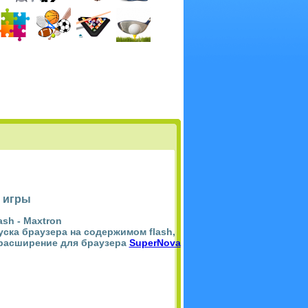
 игры
ash -
Maxtron
пуска браузера на содержимом flash,
 расширение для браузера
SuperNova