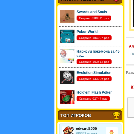
Swords and Souls
Сыграно 380811 раз
Poker World
Сыграно 184007 раз
Ал
Нарисуй покемона за 45
П
се…
Сыграно 163613 раз
Evolution Simulation
Разм
Сыграно 133296 раз
К
Hold'em Flash Poker
Сыграно 92747 раз
ТОП ИГРОКОВ
edward2005
(90382 очков)