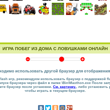
ИГРА ПОБЕГ ИЗ ДОМА С ЛОВУШКАМИ ОНЛАЙН
Y
Z
ходимо использовать другой браузер для отображения
flash игр, рекомендуем использовать браузер с поддержкой fl
Запуск браузера через файл в папке \Bin\Maxthon.exe После за
тите браузер после установки.
См. картинку.
, либо установить
чтобы играть в текущем браузере.