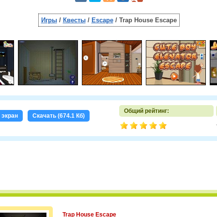
Игры
/
Квесты
/
Escape
/ Trap House Escape
Общий рейтинг:
 экран
Скачать (674.1 Кб)
Trap House Escape