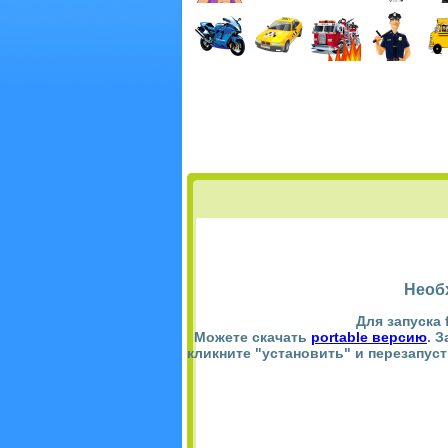
Необ
Для запуска 
Можете скачать
portable версию
. 
кликните "установить" и перезапус