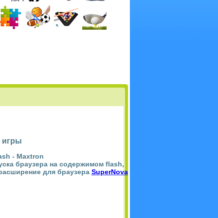
 игры
ash -
Maxtron
пуска браузера на содержимом flash,
 расширение для браузера
SuperNova