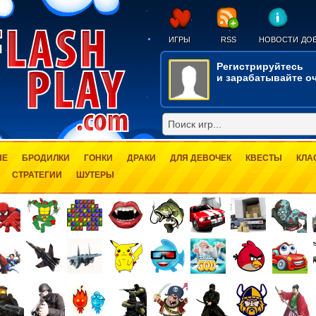
ИГРЫ
RSS
НОВОСТИ
ДОБ
Регистрируйтесь
и зарабатывайте оч
ЫЕ
БРОДИЛКИ
ГОНКИ
ДРАКИ
ДЛЯ ДЕВОЧЕК
КВЕСТЫ
КЛА
СТРАТЕГИИ
ШУТЕРЫ