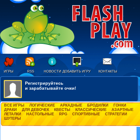
ИГРЫ
RSS
НОВОСТИ
ДОБАВИТЬ ИГРУ
КОНТАКТЫ
Регистрируйтесь
и зарабатывайте очки!
ВСЕ ИГРЫ
ЛОГИЧЕСКИЕ
АРКАДНЫЕ
БРОДИЛКИ
ГОНКИ
ДРАКИ
ДЛЯ ДЕВОЧЕК
КВЕСТЫ
КЛАССИЧЕСКИЕ
АЗАРТНЫЕ
ЛЕТАЛКИ
НАСТОЛЬНЫЕ
RPG
СПОРТИВНЫЕ
СТРАТЕГИИ
ШУТЕРЫ