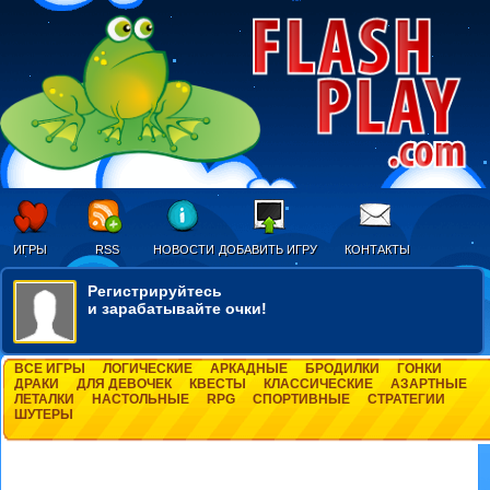
ИГРЫ
RSS
НОВОСТИ
ДОБАВИТЬ ИГРУ
КОНТАКТЫ
Регистрируйтесь
и зарабатывайте очки!
ВСЕ ИГРЫ
ЛОГИЧЕСКИЕ
АРКАДНЫЕ
БРОДИЛКИ
ГОНКИ
ДРАКИ
ДЛЯ ДЕВОЧЕК
КВЕСТЫ
КЛАССИЧЕСКИЕ
АЗАРТНЫЕ
ЛЕТАЛКИ
НАСТОЛЬНЫЕ
RPG
СПОРТИВНЫЕ
СТРАТЕГИИ
ШУТЕРЫ