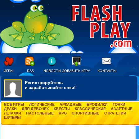
ИГРЫ
RSS
НОВОСТИ
ДОБАВИТЬ ИГРУ
КОНТАКТЫ
Регистрируйтесь
и зарабатывайте очки!
ВСЕ ИГРЫ
ЛОГИЧЕСКИЕ
АРКАДНЫЕ
БРОДИЛКИ
ГОНКИ
ДРАКИ
ДЛЯ ДЕВОЧЕК
КВЕСТЫ
КЛАССИЧЕСКИЕ
АЗАРТНЫЕ
ЛЕТАЛКИ
НАСТОЛЬНЫЕ
RPG
СПОРТИВНЫЕ
СТРАТЕГИИ
ШУТЕРЫ