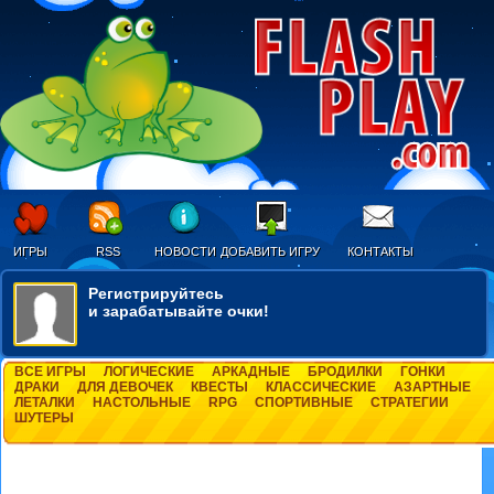
ИГРЫ
RSS
НОВОСТИ
ДОБАВИТЬ ИГРУ
КОНТАКТЫ
Регистрируйтесь
и зарабатывайте очки!
ВСЕ ИГРЫ
ЛОГИЧЕСКИЕ
АРКАДНЫЕ
БРОДИЛКИ
ГОНКИ
ДРАКИ
ДЛЯ ДЕВОЧЕК
КВЕСТЫ
КЛАССИЧЕСКИЕ
АЗАРТНЫЕ
ЛЕТАЛКИ
НАСТОЛЬНЫЕ
RPG
СПОРТИВНЫЕ
СТРАТЕГИИ
ШУТЕРЫ