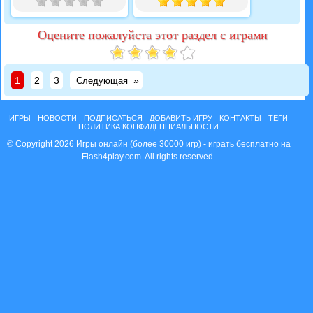
Оцените пожалуйста этот раздел с играми
1
2
3
»
Следующая
ИГРЫ
НОВОСТИ
ПОДПИСАТЬСЯ
ДОБАВИТЬ ИГРУ
КОНТАКТЫ
ТЕГИ
ПОЛИТИКА КОНФИДЕНЦИАЛЬНОСТИ
© Copyright 2026 Игры онлайн (более 30000 игр) - играть бесплатно на
Flash4play.com. All rights reserved.