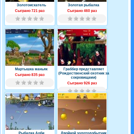
Золотоискатель
Золотая рыбалка
Сыграно 721 раз
Сыграно 460 раз
Мартышка маньяк
Граббер представляет
(Рождественский охотник за
Сыграно 835 раз
сокровищами)
Сыграно 926 раз
Рыбалка Аоби
Двойной золотодобытчик