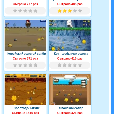
Сыграно 777 раз
Сыграно 485 раз
Корейский золотой сапёр
Кот – добытчик золота
Сыграно 571 раз
Сыграно 415 раз
Золотодобытчик
Японский сапёр
Сыграно 1516 раз
Сыграно 426 раз