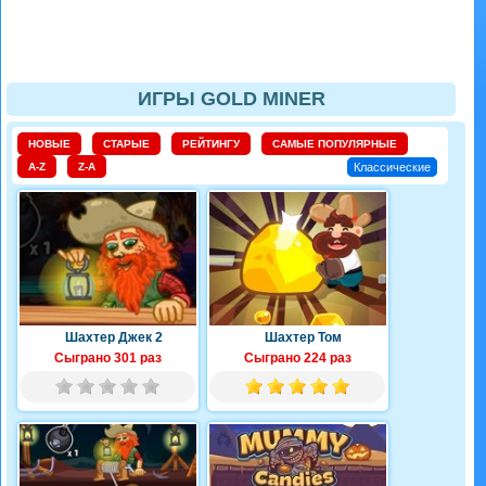
ИГРЫ GOLD MINER
НОВЫЕ
СТАРЫЕ
РЕЙТИНГУ
САМЫЕ ПОПУЛЯРНЫЕ
A-Z
Z-A
Классические
Шахтер Джек 2
Шахтер Том
Сыграно 301 раз
Сыграно 224 раз