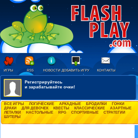
ИГРЫ
RSS
НОВОСТИ
ДОБАВИТЬ ИГРУ
КОНТАКТЫ
Регистрируйтесь
и зарабатывайте очки!
ВСЕ ИГРЫ
ЛОГИЧЕСКИЕ
АРКАДНЫЕ
БРОДИЛКИ
ГОНКИ
ДРАКИ
ДЛЯ ДЕВОЧЕК
КВЕСТЫ
КЛАССИЧЕСКИЕ
АЗАРТНЫЕ
ЛЕТАЛКИ
НАСТОЛЬНЫЕ
RPG
СПОРТИВНЫЕ
СТРАТЕГИИ
ШУТЕРЫ