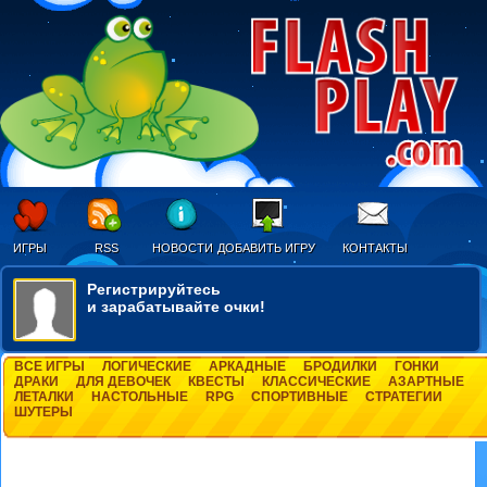
ИГРЫ
RSS
НОВОСТИ
ДОБАВИТЬ ИГРУ
КОНТАКТЫ
Регистрируйтесь
и зарабатывайте очки!
ВСЕ ИГРЫ
ЛОГИЧЕСКИЕ
АРКАДНЫЕ
БРОДИЛКИ
ГОНКИ
ДРАКИ
ДЛЯ ДЕВОЧЕК
КВЕСТЫ
КЛАССИЧЕСКИЕ
АЗАРТНЫЕ
ЛЕТАЛКИ
НАСТОЛЬНЫЕ
RPG
СПОРТИВНЫЕ
СТРАТЕГИИ
ШУТЕРЫ