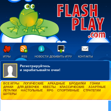
ИГРЫ
RSS
НОВОСТИ
ДОБАВИТЬ ИГРУ
КОНТАКТЫ
Регистрируйтесь
и зарабатывайте очки!
ВСЕ ИГРЫ
ЛОГИЧЕСКИЕ
АРКАДНЫЕ
БРОДИЛКИ
ГОНКИ
ДРАКИ
ДЛЯ ДЕВОЧЕК
КВЕСТЫ
КЛАССИЧЕСКИЕ
АЗАРТНЫЕ
ЛЕТАЛКИ
НАСТОЛЬНЫЕ
RPG
СПОРТИВНЫЕ
СТРАТЕГИИ
ШУТЕРЫ